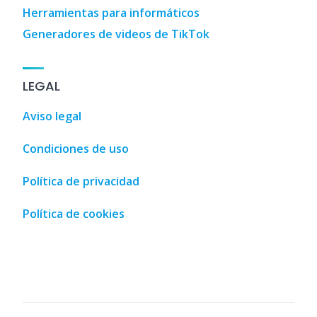
Herramientas para informáticos
Generadores de videos de TikTok
LEGAL
Aviso legal
Condiciones de uso
Política de privacidad
Política de cookies
guide • Malaga, Spain • MalagaSpain.es
,
100 Coches
,
3D Des