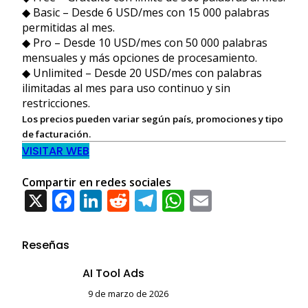
◆ Basic – Desde 6 USD/mes con 15 000 palabras
permitidas al mes.
◆ Pro – Desde 10 USD/mes con 50 000 palabras
mensuales y más opciones de procesamiento.
◆ Unlimited – Desde 20 USD/mes con palabras
ilimitadas al mes para uso continuo y sin
restricciones.
Los precios pueden variar según país, promociones y tipo
de facturación.
VISITAR WEB
Compartir en redes sociales
X
F
Li
R
T
W
E
ac
n
e
el
h
m
e
k
d
e
at
ai
Reseñas
b
e
di
gr
s
l
AI Tool Ads
o
dI
t
a
A
9 de marzo de 2026