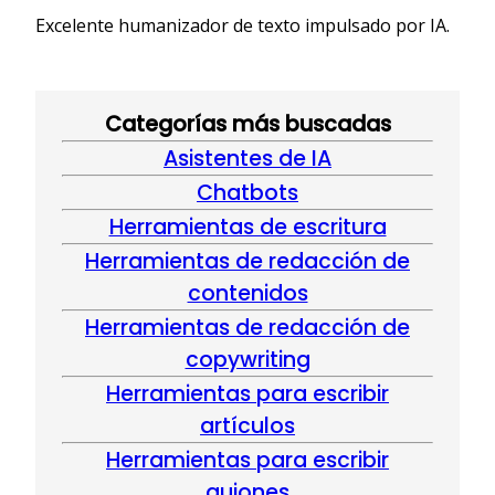
o
n
m
p
Excelente humanizador de texto impulsado por IA.
k
p
Categorías más buscadas
Asistentes de IA
Chatbots
Herramientas de escritura
Herramientas de redacción de
contenidos
Herramientas de redacción de
copywriting
Herramientas para escribir
artículos
Herramientas para escribir
guiones